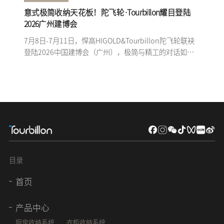
意式极简收纳天花板！陀飞轮·Tourbillon耀目登陆
2026广州建博会
7月8日-7月11日，悍高HIGOLD&Tourbillon陀飞轮联袂
登陆2026中国建博会（广州），极简与精工的对话如约
而至。
目录
首页
产品中心
厨房收纳系统
衣柜收纳系统