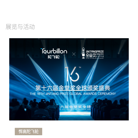
展览与活动
悍高陀飞轮